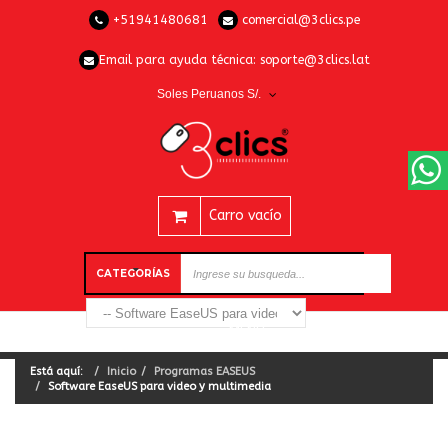
+51941480681
comercial@3clics.pe
Email para ayuda técnica:
soporte@3clics.lat
Soles Peruanos S/.
Carro vacío
CATEGORÍAS
Está aquí:
Inicio
Programas EASEUS
Software EaseUS para video y multimedia