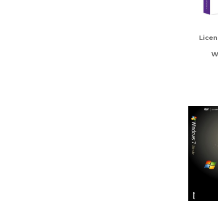
Lice
W