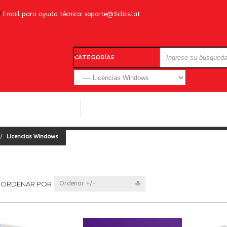
Email para ayuda técnica:
soporte@3clics.lat
CATEGORÍAS
LICENCIAS WINDOWS
LICENCIAS ANTIVIRUS
OTROS SOFTW
Licencias Windows
ORDENAR POR
Ordenar +/-