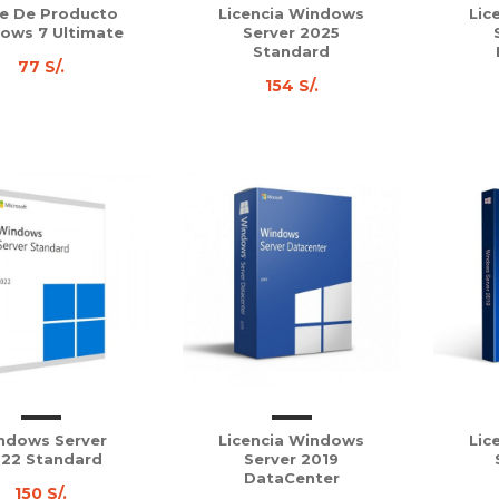
e De Producto
Licencia Windows
Lic
ows 7 Ultimate
Server 2025
Standard
77 S/.
154 S/.
ndows Server
Licencia Windows
Lic
22 Standard
Server 2019
DataCenter
150 S/.