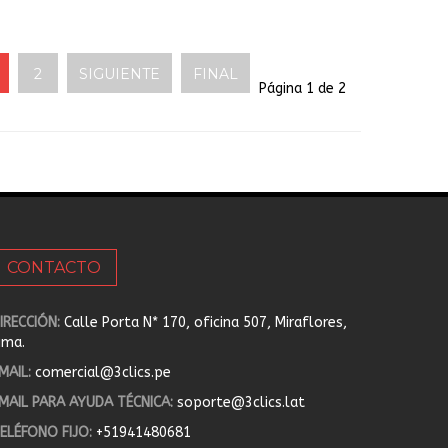
2
SIGUIENTE
FINAL
Página 1 de 2
CONTACTO
IRECCIÓN:
Calle Porta N* 170, oficina 507, Miraflores,
ima.
MAIL:
comercial@3clics.pe
MAIL PARA AYUDA TÉCNICA:
soporte@3clics.lat
ELÉFONO FIJO:
+51941480681