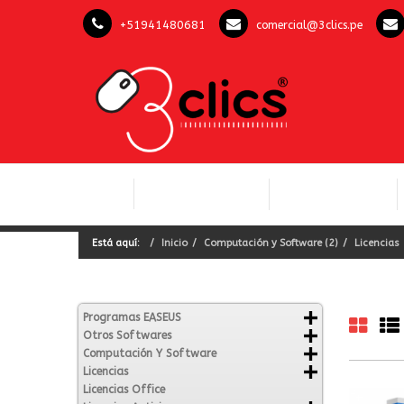
+51941480681
comercial@3clics.pe
COMPUTACIÓN Y
INICIO
LICENCIAS OFFICE
SOFTWARE
Está aquí:
Inicio
Computación y Software (2)
Licencias
Programas EASEUS
Otros Softwares
Computación Y Software
Licencias
Licencias Office