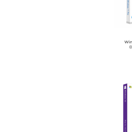
Win
D