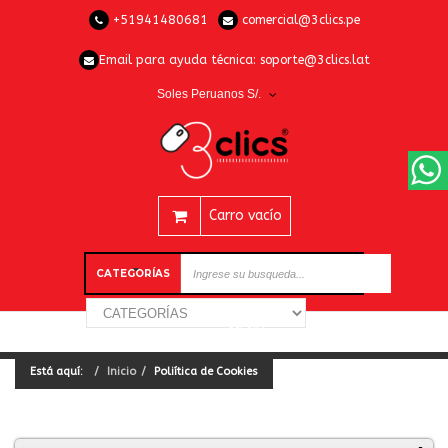
+51941480681
comercial@3clics.pe
Email para ayuda técnica:
soporte@3clics.lat
Soles Peruanos S/.
Carro vacío
CATEGORÍAS
Está aquí:
Inicio
Poliítica de Cookies