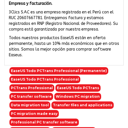
Empresa y facturación.
3Clics S.A.C es una empresa registrada en el Perú con el
RUC 20607667781. Entregamos factura y estamos
registrados en RNP (Registro Nacional de Proveedores). Su
compra está garantizada por nuestra empresa.
Todos nuestros productos EaseUS están en oferta
permanente, hasta un 10% más económicos que en otros
sitios. Somos la mejor opción para comprar software
Easeus.
EaseUS Todo PCTrans Professional (Permanente)
EaseUS Todo PCTrans Professional
PCTrans Professional
EaseUS Todo PCTrans
PC transfer software
Windows PC migration
Data migration tool
Transfer files and applications
PC migration made easy
Professional PC transfer software