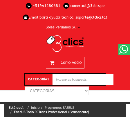
+51941480681
comercial@3clics.pe
Email para ayuda técnica:
soporte@3clics.lat
Soles Peruanos S/.
Carro vacío
CATEGORÍAS
Está aquí:
Inicio
Programas EASEUS
EaseUS Todo PCTrans Professional (Permanente)