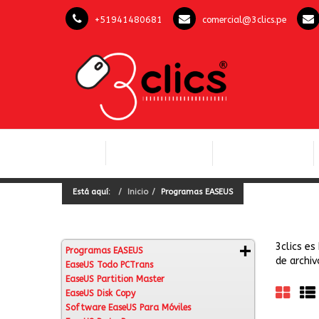
+51941480681
comercial@3clics.pe
COMPUTACIÓN Y
INICIO
LICENCIAS OFFICE
SOFTWARE
Está aquí:
Inicio
Programas EASEUS
3clics e
Programas EASEUS
de archiv
EaseUS Todo PCTrans
EaseUS Partition Master
EaseUS Disk Copy
Software EaseUS Para Móviles