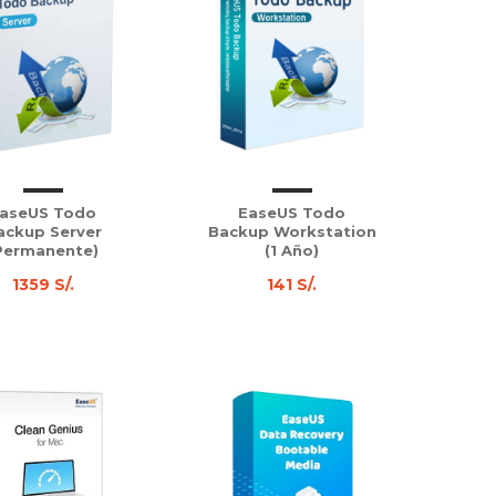
aseUS Todo
EaseUS Todo
ackup Server
Backup Workstation
Permanente)
(1 Año)
1359 S/.
141 S/.