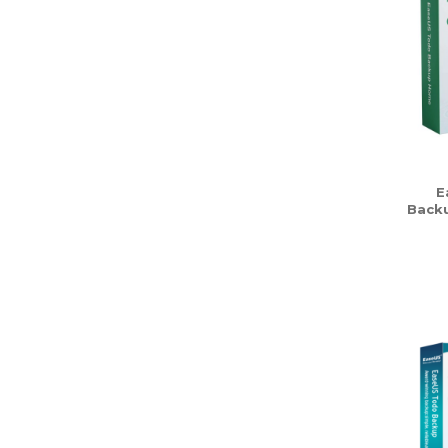
E
Backu