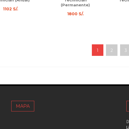
nician (Anual)
Technician
Tech
(Permanente)
1102 S/.
1800 S/.
1
2
3
MAPA
D
L