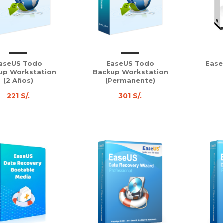
aseUS Todo
EaseUS Todo
Ease
up Workstation
Backup Workstation
(2 Años)
(Permanente)
221 S/.
301 S/.