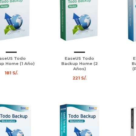
aseUS Todo
EaseUS Todo
E
p Home (1 Año)
Backup Home (2
B
Años)
(
181 S/.
221 S/.