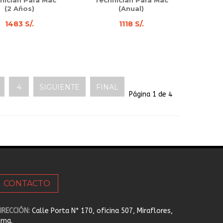
nician Para Mac
Technician Para Mac
(2 Años)
(Anual)
1483 S/.
1118 S/.
4
SIGUIENTE
FINAL
Página 1 de 4
CONTACTO
IRECCIÓN:
Calle Porta N* 170, oficina 507, Miraflores,
ima.