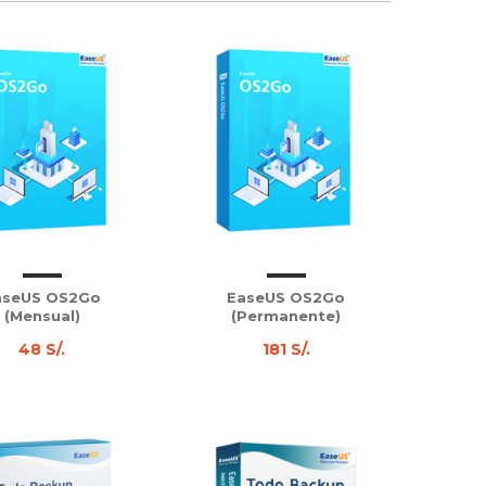
aseUS OS2Go
EaseUS OS2Go
(Mensual)
(Permanente)
48 S/.
181 S/.