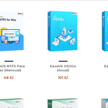
eUS NTFS Para
EaseUS OS2Go
E
ac (Mensual)
(Anual)
48 S/.
101 S/.