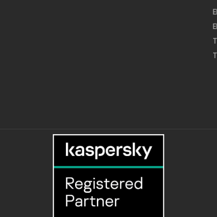
E
E
T
T