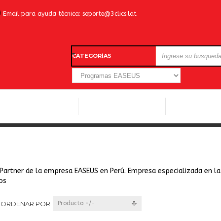
Email para ayuda técnica:
soporte@3clics.lat
CATEGORÍAS
LICENCIAS WINDOWS
LICENCIAS ANTIVIRUS
OTROS SOFTW
s Partner de la empresa EASEUS en Perú. Empresa especializada en l
os
ORDENAR POR
Producto +/-