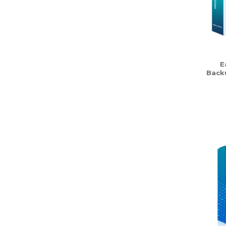
E
Back