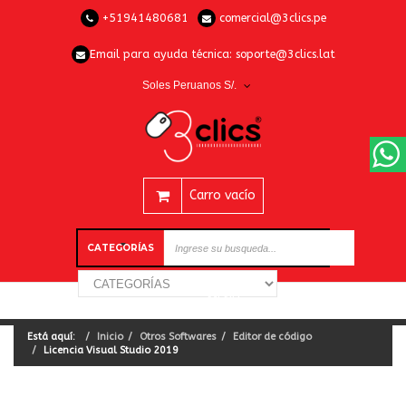
+51941480681
comercial@3clics.pe
Email para ayuda técnica:
soporte@3clics.lat
Soles Peruanos S/.
Carro vacío
CATEGORÍAS
Está aquí:
Inicio
Otros Softwares
Editor de código
Licencia Visual Studio 2019