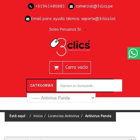
+51941480681
comercial@3clics.pe
Email para ayuda técnica:
soporte@3clics.lat
Soles Peruanos S/.
Carro vacío
CATEGORÍAS
Está aquí:
Inicio
Licencias Antivirus
Antivirus Panda