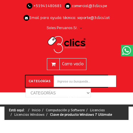
+51941480681
comercial@3clics.pe
Email para ayuda técnica:
soporte@3clics.lat
Soles Peruanos S/.
Carro vacío
CATEGORÍAS
Está aquí:
Inicio
Computación y Software
Licencias
Licencias Windows
Clave de producto Windows 7 Ultimate