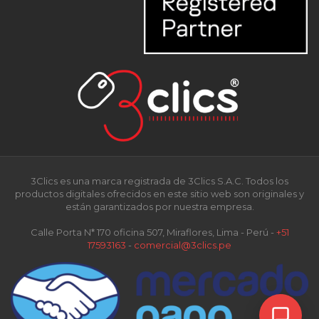
3Clics es una marca registrada de 3Clics S.A.C. Todos los
productos digitales ofrecidos en este sitio web son originales y
están garantizados por nuestra empresa.
Calle Porta N* 170 oficina 507, Miraflores, Lima - Perú -
+51
17593163
-
comercial@3clics.pe