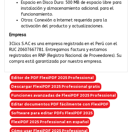
Espacio en Disco Duro: 500 MB de espacio libre para
instalación y almacenamiento adicional para el
funcionamiento.
Otros: Conexión a Internet requerida para la
activación del producto y actualizaciones.
Empresa
3Clics S.A.C es una empresa registrada en el Perú con el
RUC 20607667781. Entregamos factura y estamos
registrados en RNP (Registro Nacional de Proveedores). Su
compra está garantizada por nuestra empresa.
Editor de PDF FlexiPDF 2025 Professional
Descargar FlexiPDF 2025 Professional gratis
Funciones avanzadas de FlexiPDF 2025 Professional
Editar documentos PDF fácilmente con FlexiPDF
Software para editar PDFs FlexiPDF 2025
FlexiPDF 2025 Professional en español
Cómo usar FlexiPDF 2025 Professional