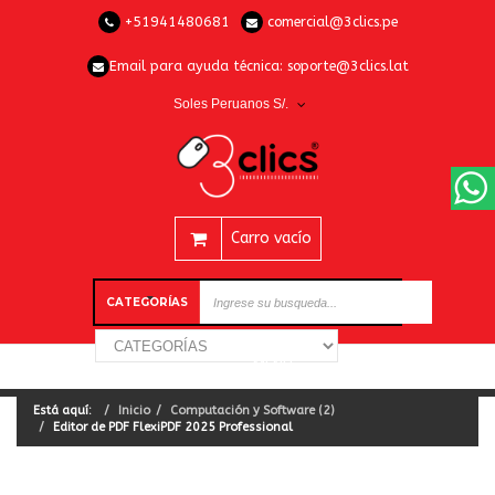
+51941480681
comercial@3clics.pe
Email para ayuda técnica:
soporte@3clics.lat
Soles Peruanos S/.
Carro vacío
CATEGORÍAS
Está aquí:
Inicio
Computación y Software (2)
Editor de PDF FlexiPDF 2025 Professional