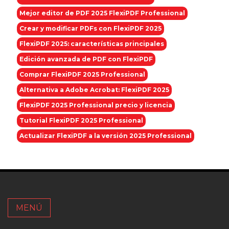
Mejor editor de PDF 2025 FlexiPDF Professional
Crear y modificar PDFs con FlexiPDF 2025
FlexiPDF 2025: características principales
Edición avanzada de PDF con FlexiPDF
Comprar FlexiPDF 2025 Professional
Alternativa a Adobe Acrobat: FlexiPDF 2025
FlexiPDF 2025 Professional precio y licencia
Tutorial FlexiPDF 2025 Professional
Actualizar FlexiPDF a la versión 2025 Professional
MENÚ