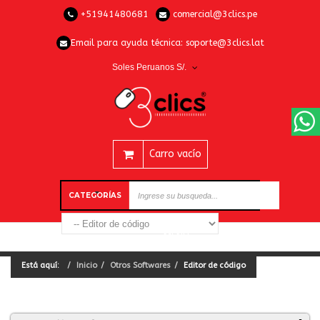
+51941480681
comercial@3clics.pe
Email para ayuda técnica:
soporte@3clics.lat
Soles Peruanos S/.
Carro vacío
CATEGORÍAS
Está aquí:
Inicio
Otros Softwares
Editor de código